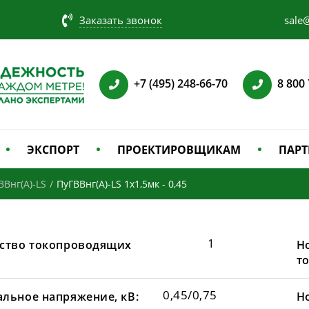
Заказать звонок
sale@
+7 (495) 248-66-70
8 800
ЭКСПОРТ
ПРОЕКТИРОВЩИКАМ
ПАРТ
ВВнг(А)-LS
/
ПуГВВнг(A)-LS 1х1,5мк - 0,45
1
ство токопроводящих
Н
т
0,45/0,75
льное напряжение, кВ:
Н