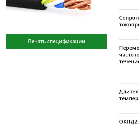
Сопрот
токопр
Печать спецификации
Переме
частот
течение
Длител
темпера
ОКПД2: