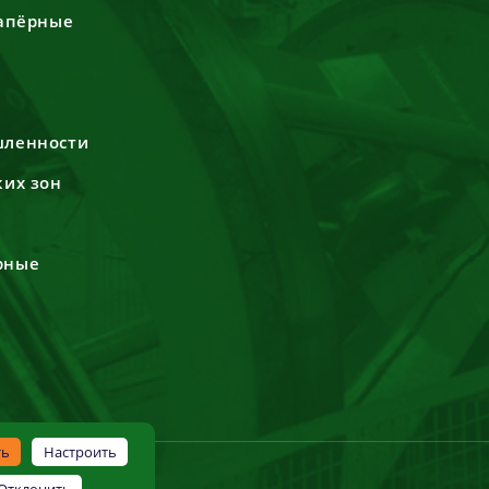
сапёрные
шленности
ких зон
рные
ть
Настроить
Отклонить