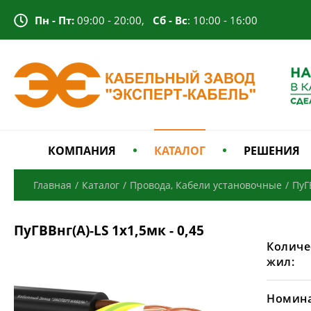
Пн - Пт:
09:00 - 20:00,
Сб - Вс
: 10:00 - 16:00
КОМПАНИЯ
КАТАЛОГ
РЕШЕНИЯ
Главная
/
Каталог
/
Провода, Кабели установочные
/
ПуГ
ПуГВВнг(A)-LS 1х1,5мк - 0,45
Количе
жил:
Номина