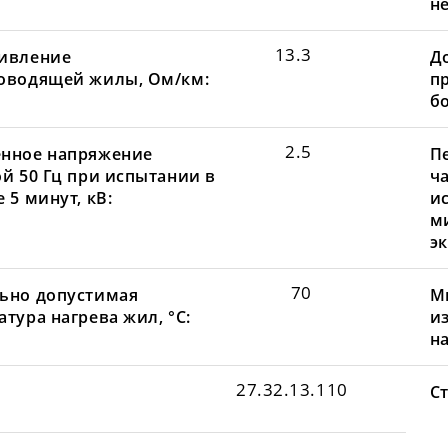
не
13.3
ивление
Д
оводящей жилы, Ом/км:
пр
бо
2.5
нное напряжение
П
ой 50 Гц при испытании в
ча
 5 минут, кВ:
и
м
эк
70
ьно допустимая
М
тура нагрева жил, °С:
и
н
27.32.13.110
С