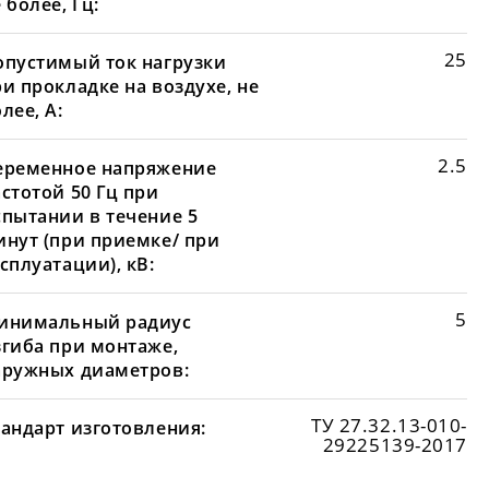
 более, Гц:
25
опустимый ток нагрузки
и прокладке на воздухе, не
лее, А:
2.5
еременное напряжение
стотой 50 Гц при
спытании в течение 5
инут (при приемке/ при
сплуатации), кВ:
5
инимальный радиус
згиба при монтаже,
аружных диаметров:
ТУ 27.32.13-010-
тандарт изготовления:
29225139-2017