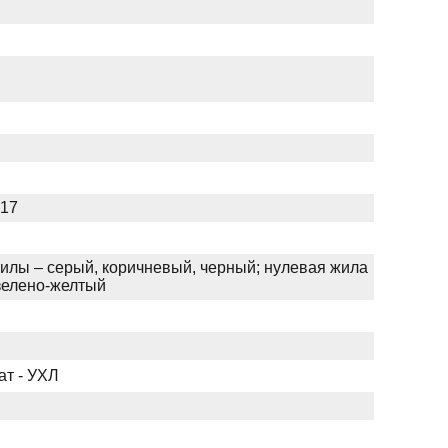
017
илы – серый, коричневый, черный; нулевая жила
 зелено-желтый
ат - УХЛ