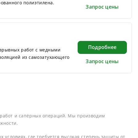
рованного полиэтилена.
Запрос цены
Подробнее
зрывных работ с медными
золяцией из самозатухающего
Запрос цены
 работ и сапёрных операций. Мы производим
ежности.
 условиях, где требуется высокая степень защиты от