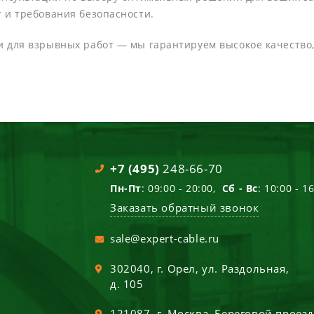
 и требования безопасности.
 для взрывных работ — мы гарантируем высокое качество,
+7 (495)
248-66-70
Пн-Пт
: 09:00 - 20:00,
Сб - Вс
: 10:00 - 1
Заказать обратный звонок
sale@expert-cable.ru
302040
, г.
Орел
,
ул. Раздольная,
д. 105
121087
, г.
Москва
,
Береговой проез