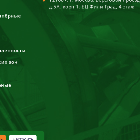
д.5А, корп.1, БЦ Фили Град, 4 этаж
сапёрные
шленности
ких зон
рные
ть
Настроить