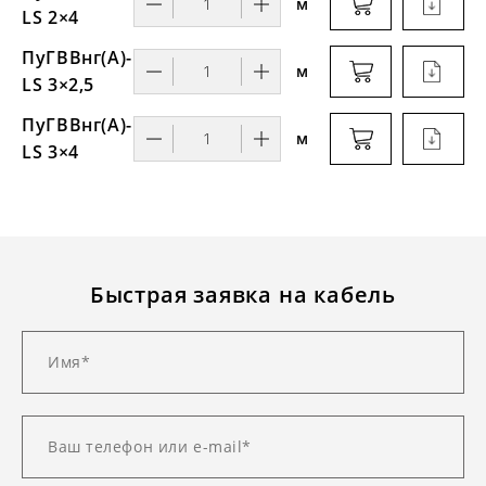
м
LS 2×4
ПуГВВнг(А)-
м
LS 3×2,5
ПуГВВнг(А)-
м
LS 3×4
Быстрая заявка на кабель