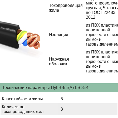
многопроволочн
Токопроводящая
круглая, 5 класс
жила
по ГОСТ 22483-
2012
из ПВХ пластик
пониженной
Изоляция
горючести с низ
дымо- и
газовыделение
из ПВХ пластик
пониженной
Наружная
горючести с низ
оболочка
дымо- и
газовыделение
Технические параметры ПуГВВнг(А)-LS 3×4:
Класс гибкости жилы
5
Количество
3
токопроводящих жил