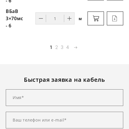
- 6
ВБаВ
3×70мс
м
- 6
1
2
3
4
Быстрая заявка на кабель