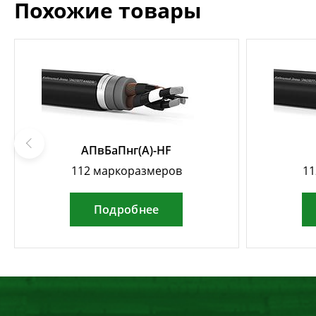
Похожие товары
АПвБаПнг(А)-HF
112 маркоразмеров
11
Подробнее