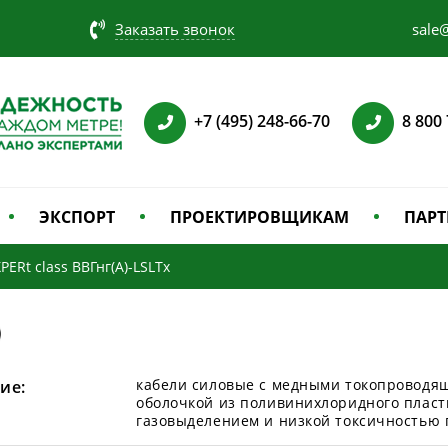
Заказать звонок
sale@
+7 (495) 248-66-70
8 800
ЭКСПОРТ
ПРОЕКТИРОВЩИКАМ
ПАРТ
PERt class ВВГнг(А)-LSLTx
кабели силовые с медными токопроводя
ие:
оболочкой из поливинихлоридного пласт
газовыделением и низкой токсичностью 