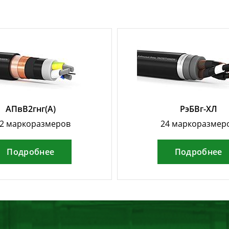
АПвВ2гнг(А)
РэБВг-ХЛ
2 маркоразмеров
24 маркоразмер
Подробнее
Подробнее