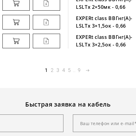
LSLTx 2×50мк - 0,66
EXPERt class ВВГнг(А)-
LSLTx 3×1,5ок - 0,66
EXPERt class ВВГнг(А)-
LSLTx 3×2,5ок - 0,66
1
2
3
4
5
...
9
Быстрая заявка на кабель