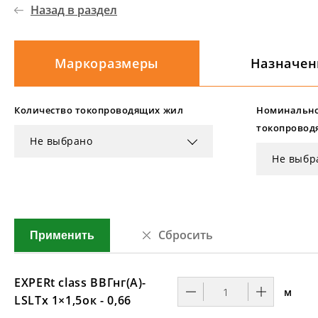
Назад в раздел
Маркоразмеры
Назначен
Количество токопроводящих жил
Номинально
токопровод
Не выбрано
Не выбр
Сбросить
Применить
EXPERt class ВВГнг(А)-
м
LSLTx 1×1,5ок - 0,66