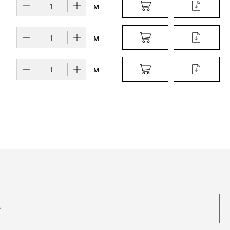
м
м
м