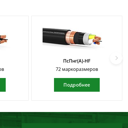
ПсПнг(А)-HF
ов
72 маркоразмеров
Подробнее