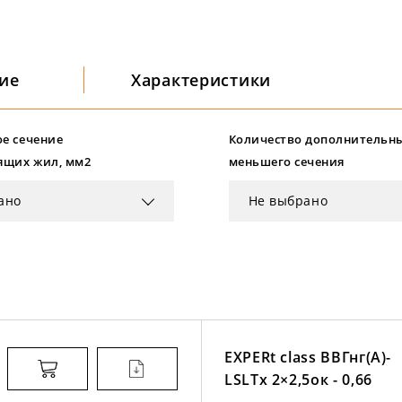
ие
Характеристики
е сечение
Количество дополнительн
ящих жил, мм2
меньшего сечения
ано
Не выбрано
EXPERt class ВВГнг(А)-
LSLTx 2×2,5ок - 0,66