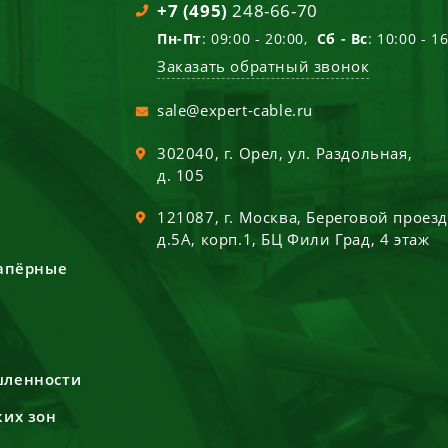
+7 (495)
248-66-70
Пн-Пт
: 09:00 - 20:00,
Сб - Вс
: 10:00 - 1
Заказать обратный звонок
sale@expert-cable.ru
302040
, г.
Орел
,
ул. Раздольная,
д. 105
121087
, г.
Москва
,
Береговой проез
д.5А, корп.1, БЦ Фили Град, 4 этаж
сапёрные
шленности
ких зон