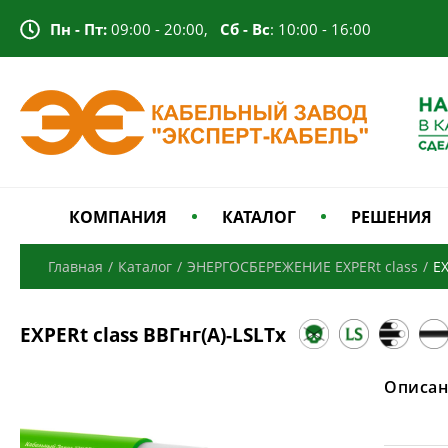
Пн - Пт:
09:00 - 20:00,
Сб - Вс
: 10:00 - 16:00
КОМПАНИЯ
КАТАЛОГ
РЕШЕНИЯ
Главная
/
Каталог
/
ЭНЕРГОСБЕРЕЖЕНИЕ EXPERt class
/
EX
EXPERt class ВВГнг(А)-LSLTx
Описан