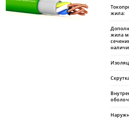
Токопр
жила:
Дополн
жила м
сечения
наличи
Изоляц
Скрутка
Внутре
оболоч
Наружн