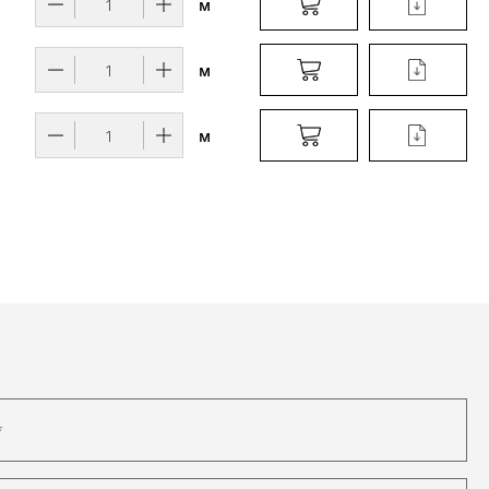
м
м
м