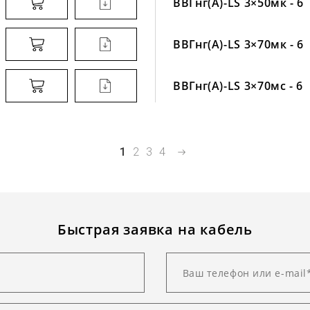
ВВГнг(А)-LS 3×50мк - 6
ВВГнг(А)-LS 3×70мк - 6
ВВГнг(А)-LS 3×70мс - 6
1
2
3
4
Быстрая заявка на кабель