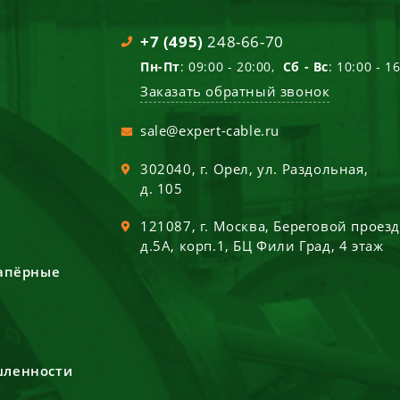
+7 (495)
248-66-70
Пн-Пт
: 09:00 - 20:00,
Сб - Вс
: 10:00 - 1
Заказать обратный звонок
sale@expert-cable.ru
302040
, г.
Орел
,
ул. Раздольная,
д. 105
121087
, г.
Москва
,
Береговой проез
д.5А, корп.1, БЦ Фили Град, 4 этаж
сапёрные
шленности