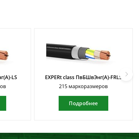
г(А)-LS
EXPERt class ПвБШвЭнг(А)-FRLS
ров
215 маркоразмеров
Подробнее