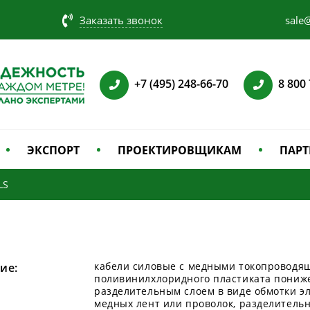
Заказать звонок
sale@
+7 (495) 248-66-70
8 800
ЭКСПОРТ
ПРОЕКТИРОВЩИКАМ
ПАРТ
LS
кабели силовые с медными токопроводящ
ие:
поливинилхлоридного пластиката пониже
разделительным слоем в виде обмотки э
медных лент или проволок, разделитель