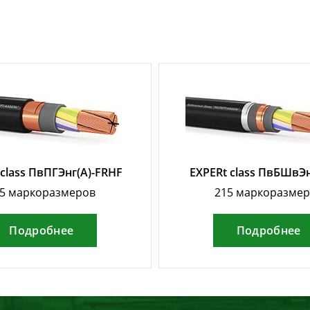
 class ПвПГЭнг(А)-FRHF
EXPERt class ПвБШвЭн
5 маркоразмеров
215 маркоразме
Подробнее
Подробнее