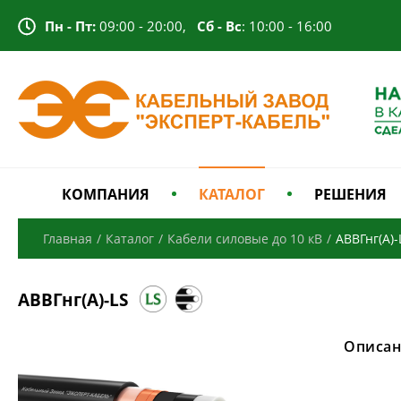
Пн - Пт:
09:00 - 20:00,
Сб - Вс
: 10:00 - 16:00
КОМПАНИЯ
КАТАЛОГ
РЕШЕНИЯ
Главная
/
Каталог
/
Кабели силовые до 10 кВ
/
АВВГнг(А)-
АВВГнг(А)-LS
Описан