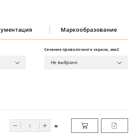
кументация
Маркообразование
Сечение проволочного экрана, мм2
Не выбрано
6
м