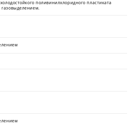
 холодостойкого поливинилхлоридного пластиката
 газовыделением.
делением
делением