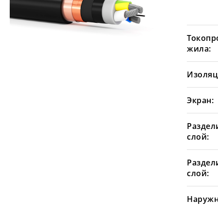
Токопр
жила:
Изоляц
Экран:
Раздел
слой:
Раздел
слой:
Наружн