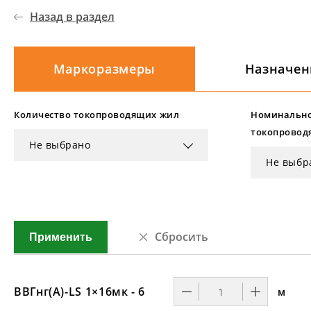
Назад в раздел
Маркоразмеры
Назначен
Количество токопроводящих жил
Номинально
токопровод
Не выбрано
Не выбр
Сбросить
Применить
ВВГнг(А)-LS 1×16мк - 6
м