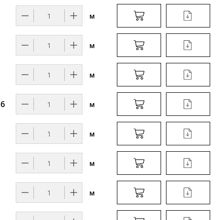
6
м
6
м
6
м
 6
м
м
м
м