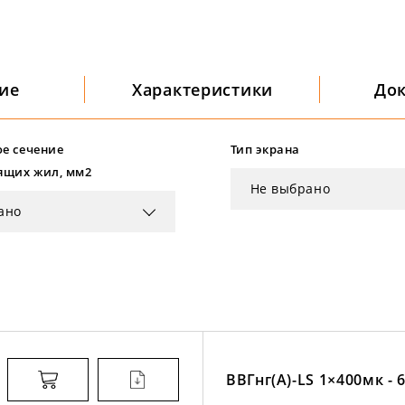
ие
Характеристики
До
е сечение
Тип экрана
ящих жил, мм2
Не выбрано
ано
ВВГнг(А)-LS 1×400мк - 