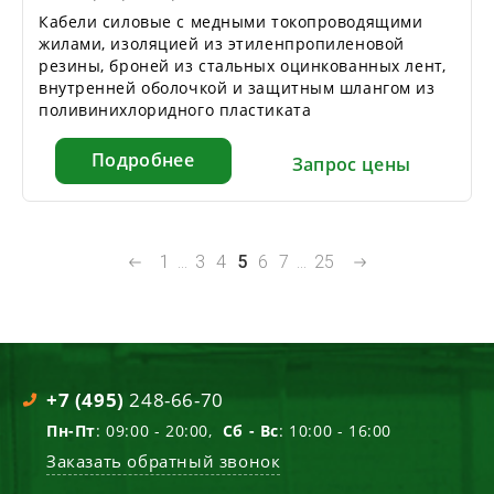
Кабели силовые с медными токопроводящими
жилами, изоляцией из этиленпропиленовой
резины, броней из стальных оцинкованных лент,
внутренней оболочкой и защитным шлангом из
поливинихлоридного пластиката
Подробнее
Запрос цены
1
...
3
4
5
6
7
...
25
+7 (495)
248-66-70
Пн-Пт
: 09:00 - 20:00,
Сб - Вс
: 10:00 - 16:00
Заказать обратный звонок