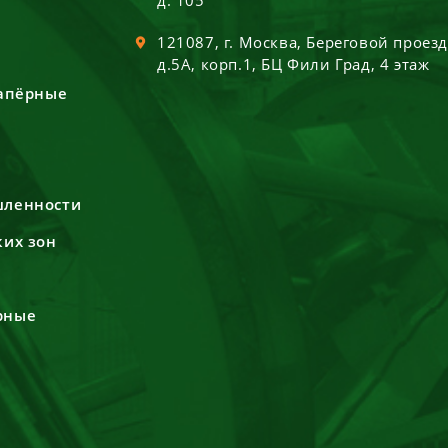
д. 105
121087
, г.
Москва
,
Береговой проез
д.5А, корп.1, БЦ Фили Град, 4 этаж
сапёрные
шленности
ких зон
рные