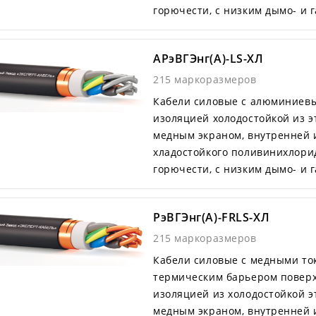
горючести, с низким дымо- и
АРэВГЭнг(А)-LS-ХЛ
215 маркоразмеров
Кабели силовые с алюминиев
изоляцией холодостойкой из 
медным экраном, внутренней 
хладостойкого поливинихлори
горючести, с низким дымо- и
РэВГЭнг(А)-FRLS-ХЛ
215 маркоразмеров
Кабели силовые с медными то
термическим барьером поверх
изоляцией из холодостойкой 
медным экраном, внутренней 