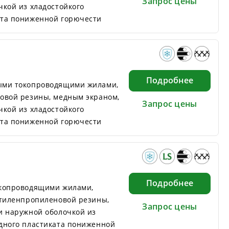
Запрос цены
кой из хладостойкого
ата пониженной горючести
Подробнее
ыми токопроводящими жилами,
овой резины, медным экраном,
Запрос цены
кой из хладостойкого
ата пониженной горючести
Подробнее
окопроводящими жилами,
этиленпропиленовой резины,
Запрос цены
и наружной оболочкой из
дного пластиката пониженной