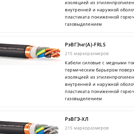
изоляцией из этиленпропилен
внутренней и наружной оболо
пластиката пониженной горюч
газовыделением
РэВГЭнг(А)-FRLS
215 маркоразмеров
Кабели силовые с медными то
термическим барьером поверх
изоляцией из этиленпропилен
внутренней и наружной оболо
пластиката пониженной горюч
газовыделением
РэВГЭ-ХЛ
215 маркоразмеров