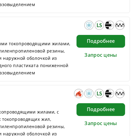
 газовыделением
Подробнее
ыми токопроводящими жилами,
этиленпропиленовой резины,
Запрос цены
и наружной оболочкой из
дного пластиката пониженной
 газовыделением
Подробнее
копроводящими жилами, с
 токопроводящих жил,
Запрос цены
этиленпропиленовой резины,
и наружной оболочкой из