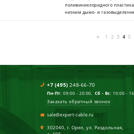
поливинихлоридного пластика
низким дымо- и газовыделени
1
2
3
4
5
+7 (495)
248-66-70
Пн-Пт
: 09:00 - 20:00,
Сб - Вс
: 10:00 - 1
Заказать обратный звонок
sale@expert-cable.ru
302040
, г.
Орел
,
ул. Раздольная,