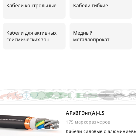
Кабели контрольные
Кабели гибкие
Кабели для активных
Медный
сейсмических зон
металлопрокат
АРэВГЭнг(А)-LS
175 маркоразмеров
Кабели силовые с алюминиев