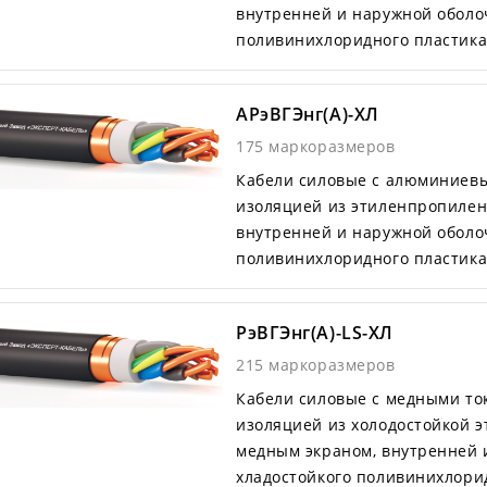
внутренней и наружной оболоч
поливинихлоридного пластик
АРэВГЭнг(А)-ХЛ
175 маркоразмеров
Кабели силовые с алюминиев
изоляцией из этиленпропилен
внутренней и наружной оболоч
поливинихлоридного пластик
РэВГЭнг(А)-LS-ХЛ
215 маркоразмеров
Кабели силовые с медными т
изоляцией из холодостойкой 
медным экраном, внутренней 
хладостойкого поливинихлори