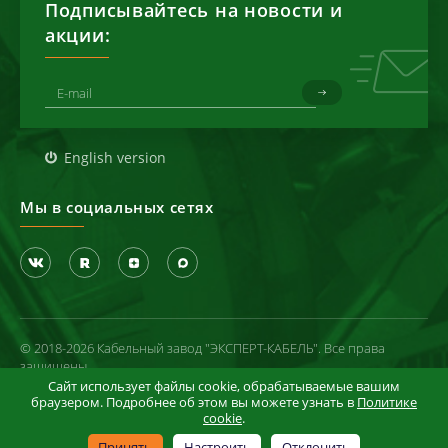
Подписывайтесь на новости и
акции:
English version
Мы в социальных сетях
© 2018-2026 Кабельный завод "ЭКСПЕРТ-КАБЕЛЬ". Все права
защищены
Сайт использует файлы cookie, обрабатываемые вашим
Политика конфиденциальности
браузером. Подробнее об этом вы можете узнать в
Политике
cookie
.
Условия использования сайта
Информация в отношении cookie-файлов
Принять
Настроить
Отклонить