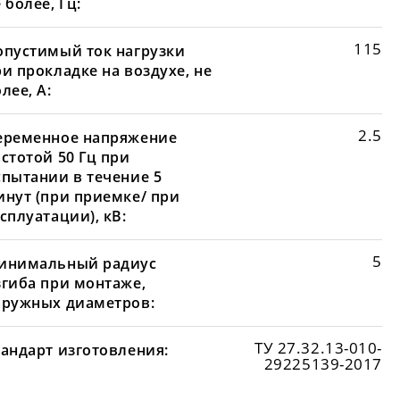
 более, Гц:
115
опустимый ток нагрузки
и прокладке на воздухе, не
лее, А:
2.5
еременное напряжение
стотой 50 Гц при
спытании в течение 5
инут (при приемке/ при
сплуатации), кВ:
5
инимальный радиус
згиба при монтаже,
аружных диаметров:
ТУ 27.32.13-010-
тандарт изготовления:
29225139-2017