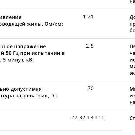
не
1.21
ивление
Д
оводящей жилы, Ом/км:
пр
бо
2.5
нное напряжение
П
ой 50 Гц при испытании в
ча
 5 минут, кВ:
и
м
эк
70
ьно допустимая
М
тура нагрева жил, °С:
и
н
27.32.13.110
С