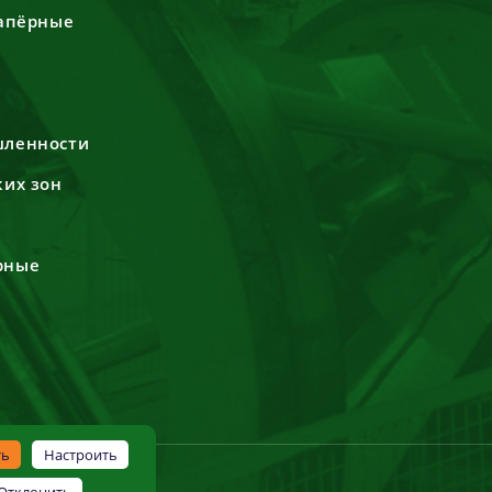
сапёрные
шленности
ких зон
рные
ть
Настроить
Отклонить