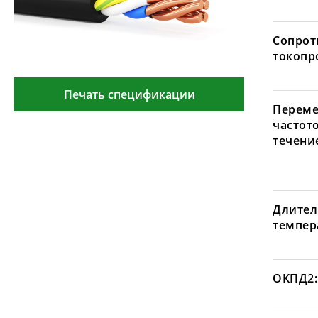
Сопрот
токопр
Печать спецификации
Переме
частот
течение
Длител
темпера
ОКПД2: