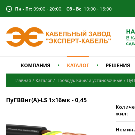
Пн - Пт:
09:00 - 20:00,
Сб - Вс
: 10:00 - 16:00
КОМПАНИЯ
КАТАЛОГ
РЕШЕНИЯ
Главная
/
Каталог
/
Провода, Кабели установочные
/
ПуГ
ПуГВВнг(A)-LS 1х16мк - 0,45
Количе
жил:
Номина