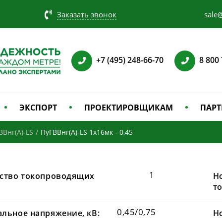
Заказать звонок
sale@
+7 (495) 248-66-70
8 800
ЭКСПОРТ
ПРОЕКТИРОВЩИКАМ
ПАРТ
ВВнг(А)-LS
/
ПуГВВнг(A)-LS 1х16мк - 0,45
1
ство токопроводящих
Н
т
0,45/0,75
льное напряжение, кВ:
Н