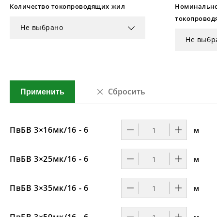
Количество токопроводящих жил
Номинально
токопровод
Не выбрано
Не выбр
Сбросить
Применить
ПвБВ 3×16мк/16 - 6
м
ПвБВ 3×25мк/16 - 6
м
ПвБВ 3×35мк/16 - 6
м
ПвБВ 3×50мк/16 - 6