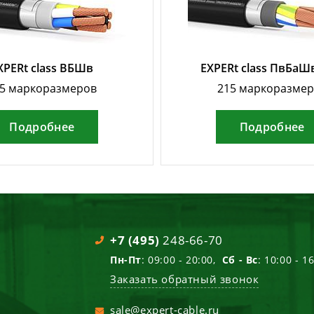
XPERt class ВБШв
EXPERt class ПвБаШ
5 маркоразмеров
215 маркоразме
Подробнее
Подробнее
+7 (495)
248-66-70
Пн-Пт
: 09:00 - 20:00,
Сб - Вс
: 10:00 - 1
Заказать обратный звонок
sale@expert-cable.ru