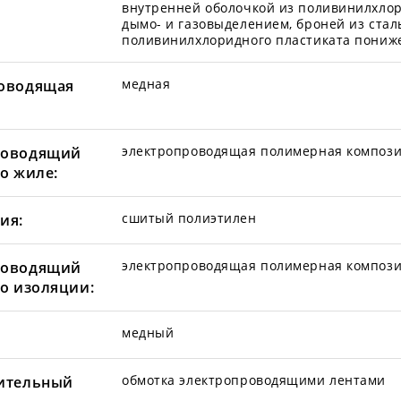
внутренней оболочкой из поливинилхлор
дымо- и газовыделением, броней из ста
поливинилхлоридного пластиката пониже
медная
оводящая
электропроводящая полимерная композ
роводящий
по жиле:
сшитый полиэтилен
ия:
электропроводящая полимерная композ
роводящий
по изоляции:
медный
обмотка электропроводящими лентами
ительный