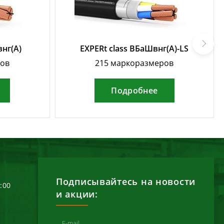
внг(А)
EXPERt class ВБаШвнг(А)-LS
ров
215 маркоразмеров
Подробнее
Подписывайтесь на новости
6:00
и акции: