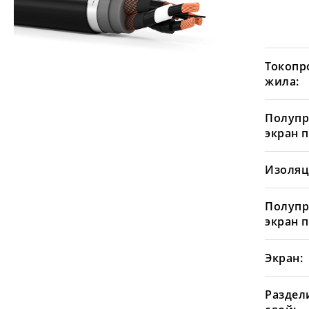
Токопр
жила:
Полуп
экран 
Изоляц
Полуп
экран 
Экран:
Раздел