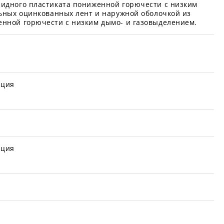
идного пластиката пониженной горючести с низким
льных оцинкованных лент и наружной оболочкой из
нной горючести с низким дымо- и газовыделением.
иция
иция