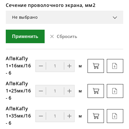
Сечение проволочного экрана, мм2
Не выбрано
Сбросить
Применить
АПвКаПу
1×16мк/16
м
- 6
АПвКаПу
1×25мк/16
м
- 6
АПвКаПу
1×35мк/16
м
- 6