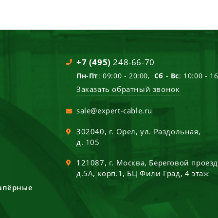
+7 (495)
248-66-70
Пн-Пт
: 09:00 - 20:00,
Сб - Вс
: 10:00 - 1
Заказать обратный звонок
sale@expert-cable.ru
302040
, г.
Орел
,
ул. Раздольная,
д. 105
121087
, г.
Москва
,
Береговой проез
д.5А, корп.1, БЦ Фили Град, 4 этаж
сапёрные