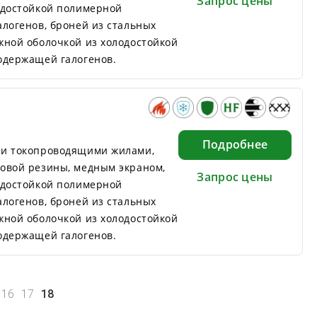
Запрос цены
одостойкой полимерной
логенов, броней из стальных
жной оболочкой из холодостойкой
одержащей галогенов.
Подробнее
ми токопроводящими жилами,
овой резины, медным экраном,
Запрос цены
одостойкой полимерной
логенов, броней из стальных
жной оболочкой из холодостойкой
одержащей галогенов.
16
17
18