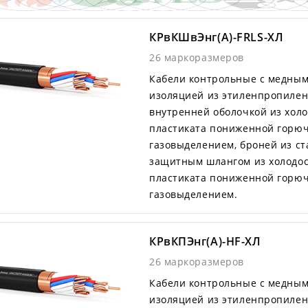
КРвКШвЭнг(А)-FRLS-ХЛ
26 маркоразмеров
Кабели контрольные с медны
изоляцией из этиленпропилен
внутренней оболочкой из хол
пластиката пониженной горюч
газовыделением, броней из с
защитным шлангом из холодос
пластиката пониженной горюч
газовыделением.
КРвКПЭнг(А)-HF-ХЛ
26 маркоразмеров
Кабели контрольные с медны
изоляцией из этиленпропилен