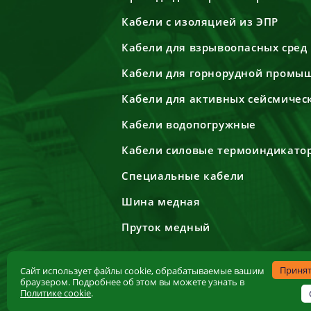
Кабели с изоляцией из ЭПР
Кабели для взрывоопасных сред
Кабели для горнорудной промы
Кабели для активных сейсмичес
Кабели водопогружные
Кабели силовые термоиндикато
Специальные кабели
Шина медная
Пруток медный
Приня
Сайт использует файлы cookie, обрабатываемые вашим
браузером. Подробнее об этом вы можете узнать в
Политике cookie
.
© 2018-2026 Кабельный завод "ЭКСПЕРТ-КАБЕЛЬ". Все права защище