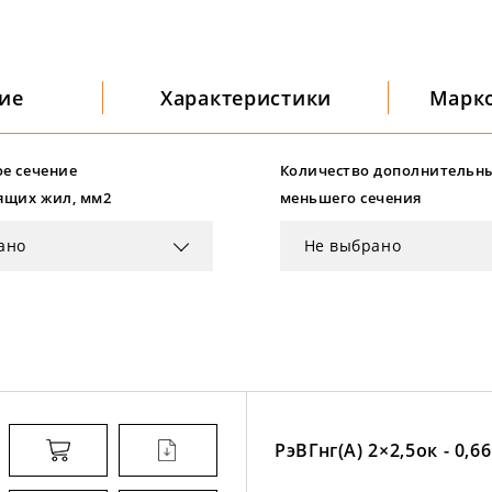
ие
Характеристики
Марк
е сечение
Количество дополнительн
ящих жил, мм2
меньшего сечения
ано
Не выбрано
РэВГнг(А) 2×2,5ок - 0,66