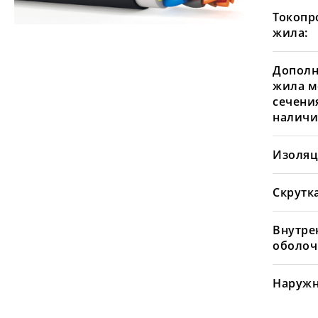
Токопр
жила:
Дополн
жила м
сечения
наличи
Изоляц
Скрутка
Внутре
оболоч
Наружн