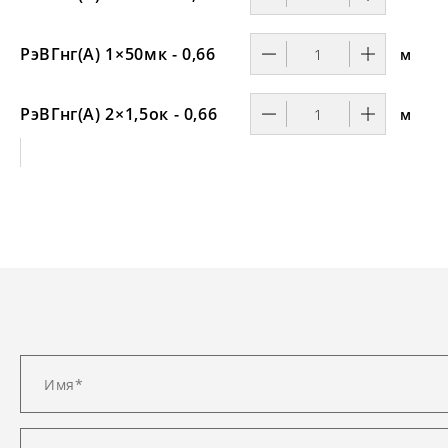
РэВГнг(А) 1×50мк - 0,66
м
РэВГнг(А) 2×1,5ок - 0,66
м