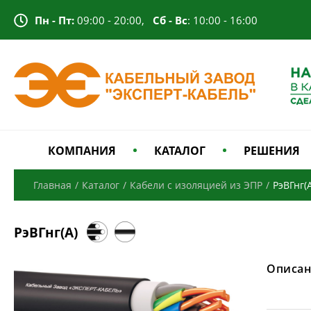
Пн - Пт:
09:00 - 20:00,
Сб - Вс
: 10:00 - 16:00
КОМПАНИЯ
КАТАЛОГ
РЕШЕНИЯ
Главная
/
Каталог
/
Кабели с изоляцией из ЭПР
/
РэВГнг(
РэВГнг(А)
Описан