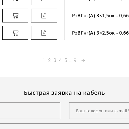
РэВГнг(А) 3×1,5ок - 0,66
РэВГнг(А) 3×2,5ок - 0,66
1
2
3
4
5
...
9
Быстрая заявка на кабель