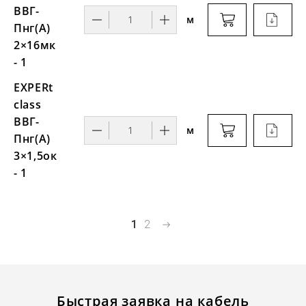
ВВГ-
м
Пнг(А)
2×16мк
- 1
EXPERt
class
ВВГ-
м
Пнг(А)
3×1,5ок
- 1
1
2
Быстрая заявка на кабель