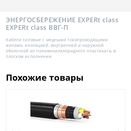
ЭНЕРГОСБЕРЕЖЕНИЕ EXPERt class
EXPERt class ВВГ-П
Кабели силовые с медными токопроводящими
жилами, изоляцией, внутренней и наружной
оболочкой из поливинилхлоридного пластиката, в
плоском исполнении
Похожие товары