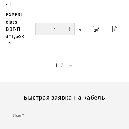
- 1
EXPERt
class
ВВГ-П
м
3×1,5ок
- 1
1
2
Быстрая заявка на кабель