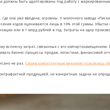
ми должны быть адаптированы под работу с маркированным
 где она уже введена, огромны. У молочного завода «Писк
есения кодов оцениваются лишь в 10% этой суммы. Убытки
изации или в 1 млрд рублей в год. Затраты на одну прои
му всплеску затрат, связанных с его импортозамещением.
ивать бизнес-процессы продаж, логистики, финансовой отч
исано не раз.
Своим компетентным мнением поделилась И
 контрафактной продукцией, но конкретные задачи не опред