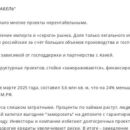
КАБЕЛЬ"
делало многие проекты нерентабельными.
ение импорта и «серого» рынка. Доля только легального и
 российские за счёт больших объемов производства и гос
 зависимой от господдержки и партнёрства с Азией.
руктурных проектов, стойки «замораживаются», финансиро
марте 2025 года, составил 3,6 млн кв. м, что на 24% мень
ОМ.РФ.
неса слишком затратными. Проценты по займам растут, люд
й капитал выгоднее "заморозить" на депозите с гарантиро
ду. Инвесторы и компании избегают долгосрочных проекто
орогие кредиты увеличивают риски. В итоге - замедление 