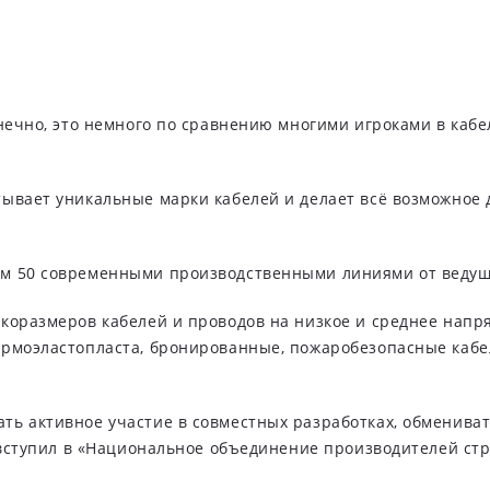
онечно, это немного по сравнению многими игроками в каб
тывает уникальные марки кабелей и делает всё возможное
ем 50 современными производственными линиями от веду
коразмеров кабелей и проводов на низкое и среднее напря
рмоэластопласта, бронированные, пожаробезопасные кабел
ь активное участие в совместных разработках, обмениват
д вступил в «Национальное объединение производителей с