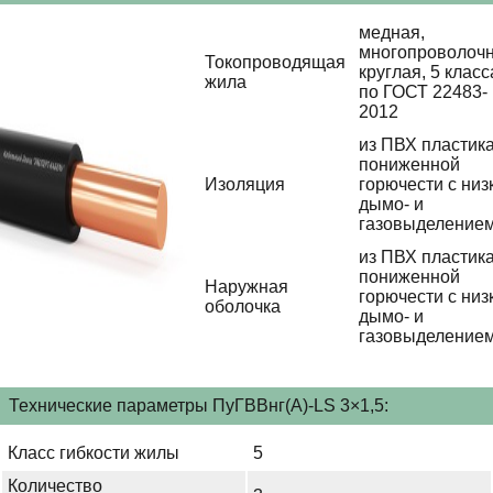
медная,
многопроволочн
Токопроводящая
круглая, 5 класс
жила
по ГОСТ 22483-
2012
из ПВХ пластик
пониженной
Изоляция
горючести с низ
дымо- и
газовыделение
из ПВХ пластик
пониженной
Наружная
горючести с низ
оболочка
дымо- и
газовыделение
Технические параметры ПуГВВнг(А)-LS 3×1,5:
Класс гибкости жилы
5
Количество