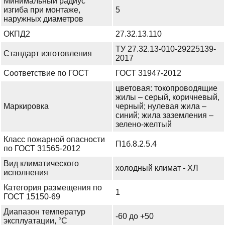
Минимальный радиус
изгиба при монтаже,
5
наружных диаметров
ОКПД2
27.32.13.110
ТУ 27.32.13-010-29225139-
Стандарт изготовления
2017
Соответствие по ГОСТ
ГОСТ 31947-2012
цветовая: токопроводящие
жилы – серый, коричневый,
Маркировка
черный; нулевая жила –
синий; жила заземления –
зелено-желтый
Класс пожарной опасности
П1б.8.2.5.4
по ГОСТ 31565-2012
Вид климатического
холодный климат - ХЛ
исполнения
Категория размещения по
1
ГОСТ 15150-69
Диапазон температур
-60 до +50
эксплуатации, °С