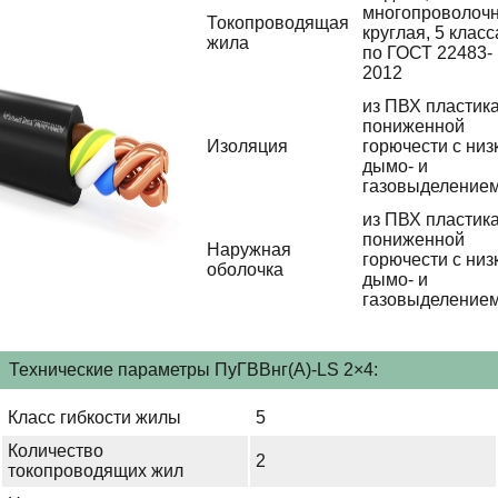
многопроволочн
Токопроводящая
круглая, 5 класс
жила
по ГОСТ 22483-
2012
из ПВХ пластик
пониженной
Изоляция
горючести с низ
дымо- и
газовыделение
из ПВХ пластик
пониженной
Наружная
горючести с низ
оболочка
дымо- и
газовыделение
Технические параметры ПуГВВнг(А)-LS 2×4:
Класс гибкости жилы
5
Количество
2
токопроводящих жил