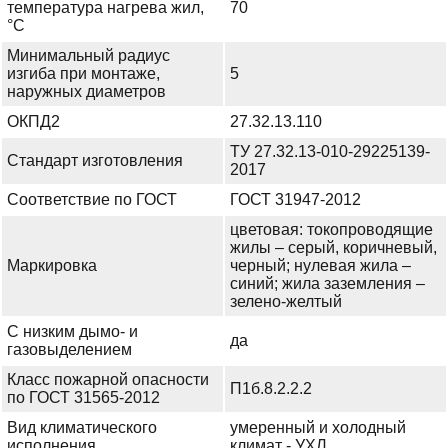
температура нагрева жил,
70
°С
Минимальный радиус
изгиба при монтаже,
5
наружных диаметров
ОКПД2
27.32.13.110
ТУ 27.32.13-010-29225139-
Стандарт изготовления
2017
Соответствие по ГОСТ
ГОСТ 31947-2012
цветовая: токопроводящие
жилы – серый, коричневый,
Маркировка
черный; нулевая жила –
синий; жила заземления –
зелено-желтый
С низким дымо- и
да
газовыделением
Класс пожарной опасности
П1б.8.2.2.2
по ГОСТ 31565-2012
Вид климатического
умеренный и холодный
исполнения
климат - УХЛ