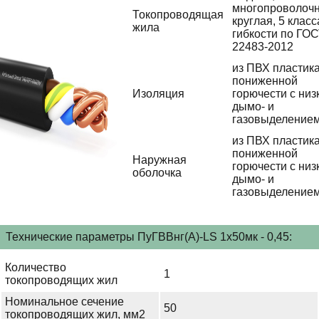
многопроволочн
Токопроводящая
круглая, 5 класс
жила
гибкости по ГО
22483-2012
из ПВХ пластик
пониженной
Изоляция
горючести с низ
дымо- и
газовыделение
из ПВХ пластик
пониженной
Наружная
горючести с низ
оболочка
дымо- и
газовыделение
Технические параметры ПуГВВнг(A)-LS 1х50мк - 0,45:
Количество
1
токопроводящих жил
Номинальное сечение
50
токопроводящих жил, мм2